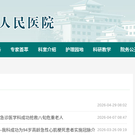
务
专家荟萃
科室介绍
护理园地
科研教学
院务公
2026-04-29 08:02
院急诊医学科成功抢救八旬危重老人
2026-04-07 08:47
—我科成功为94岁高龄急性心肌梗死患者实施冠脉介
2026-03-26 09:19