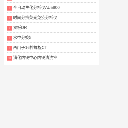
全自动生化分析仪AU5800
5
时间分辨荧光免疫分析仪
6
双板DR
7
水中分娩缸
8
西门子16排螺旋CT
9
消化内镜中心内镜清洗室
10