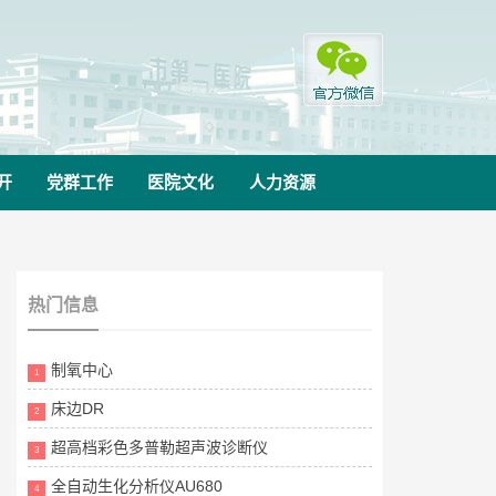
开
党群工作
医院文化
人力资源
热门信息
制氧中心
1
床边DR
2
超高档彩色多普勒超声波诊断仪
3
全自动生化分析仪AU680
4