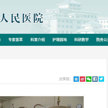
务
专家荟萃
科室介绍
护理园地
科研教学
院务公
分享到：




