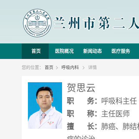
首页
医院概况
新闻动态
医疗服务
您的位置：
首页
呼吸内科
详情


贺思云
职 务：
呼吸科主任
职 称：
主任医师
擅 长：
肺癌、肺结