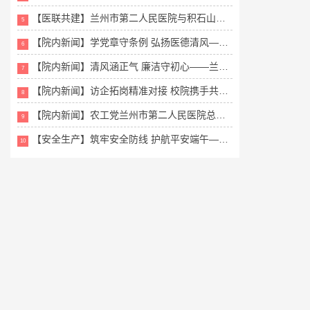
【医联共建】兰州市第二人民医院与积石山县中医医院签订医联体协议
5
【院内新闻】学党章守条例 弘扬医德清风——兰州市第二人民医院举办医...
6
【院内新闻】清风涵正气 廉洁守初心——兰州市第二人民医院积极参加全...
7
【院内新闻】访企拓岗精准对接 校院携手共育医学人才——兰大二院赴兰...
8
【院内新闻】农工党兰州市第二人民医院总支成立暨第一次党员代表大会顺...
9
【安全生产】筑牢安全防线 护航平安端午——兰州市第二人民医院开展“...
10