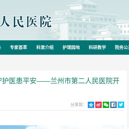
务
专家荟萃
科室介绍
护理园地
科研教学
院务公
守护医患平安——兰州市第二人民医院开
分享到：




