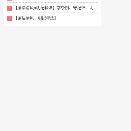
【廉语清风●明纪释法】学条例、守纪律、明底线——《中国共产党纪律处...
5
【廉语清风 · 明纪释法】
6