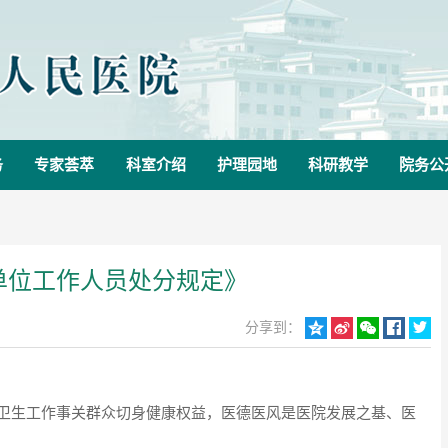
务
专家荟萃
科室介绍
护理园地
科研教学
院务公
单位工作人员处分规定》
分享到：





卫生工作事关群众切身健康权益，医德医风是医院发展之基、医