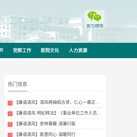
开
党群工作
医院文化
人力资源
热门信息
【廉语清风】清风两袖昭古贤，仁心一袭正医风
1
【廉语清风·明纪释法】《事业单位工作人员处分规定》
2
【廉语清风】杏林春暖·清廉行医
3
【廉语清风】医患同心·温暖同行
4